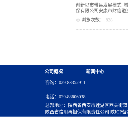
元，增长18亿元，增幅13
产业实际，以融资性担保
创新以市带县发展模式 
体系最具成长性奖”、市国
市区各项政策的支持下，
保有限公司安康市财信融资
升计划提质增效管理工程先
展之路，很好践行了政府性
一个个振奋人心的数字，
浏览次数：
828
司累计为4500家次中小
跨越式发展的成效，见证着
企业纾困解难、服务区域
公司（以下简称“安康财信担
明定位—政府的金融调节
政策要求牢记使命“耕主业
委、市政府为缓解中小微
务小微企业的有效及有力补
求，坚持“助小扶微”及“
政部门出资发起组建的专业
重点聚焦中小微企业，并不
构建地方特色担保体系，
万以下担保收费降至1%以
制造等专精特新企业，累计
元；小微企业在保金额占比
体，直接降费让利超过1.
足结构性政策目标。同时
作出了应有贡献。创新“安
体系，比例再担保业务规
作，机制先行。公司创新
公司概况
新闻中心
策为导向的发展定位，创
业务风险由市、县区共同分
成为国家融资担保基金首
试点工作，2019年底设
咨询：029-88352911
小...
“国家融资担保基金－省
架构的融资担保体系。安
财政支持。安康市连续四
电话：
029-88606038
柱”。从市县增资、分公
总部地址：陕西省西安市莲湖区西关街道桃
核等方面给予了配套政策
陕西省信用再担保有限责任公司
陕ICP备2
取中省政策资金、市县区
算服务
注册资本由0.2亿元增至17.45