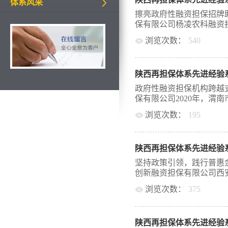
3.0295亿元。公司下
体系风采
部、党群部、综合部6个
擦亮政府性融资担保招牌
发展十佳信用担保公司、陕
保有限公司杨凌农科融资担保
直保业务系统推广先进单
浏览次数：
540
先进基层党支部、模范职工
全省首批政府性融资担保
以下简称“农科担保”)成立
担保机构区域“龙头”作用
局批准成立，由杨凌示范
作用，更加肩负着国企责任
陕西再担保体系先进经验
业，也是杨凌示范区唯一的
要防住、经济要稳住、发
收资本2.805亿元。公
政府性融资担保机构跨越
攻坚奋进，始终坚守政府
部、风险控制部、综合财
保有限公司2020年，渭南市
主业，服务大众创业、科
区财政局年度绩效评价考核
工、商贸、医药等传统支
浏览次数：
195
担保体系SaaS 直保业务
融资贵问题，为铜川市经
年批准建立的首个国家级
有限公司（以下简称：渭
全面落实政府性融资担保体
城”，总面积135平方公
军，以全新的身份重新启
省、市关于加大政府性融
年来，在示范区管委会的
陕西再担保体系先进经验
策东风，渭南担保明定位
挥政府性融资担保...
信用再担保有限责任公司
府性融资担保机构的龙头
坚持政策引领，践行普惠金
积极发挥政府性融资担保作
的“稳定器”和“放大器”
创新融资担保有限公司西安创
亿元，是2019年0.51
告”。截至2022年末，
府性融资担保使命01强
浏览次数：
375
年同期增长146%；当年新
度重视党建工作在国有企
143%；全年完成银行参与
资担保有限公司（以下简称
领优势转化为经营和发展
84%以上，较上年提升了
管委会出资设立的政府性
党纪强作风、抓主业强担当
100%；资产总额5亿元，
陕西再担保体系先进经验
心、牢记使命，始终坚持