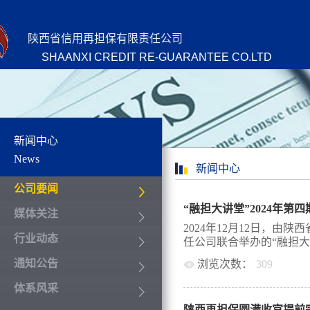
陕西省信用再担保有限责任公司
SHAANXI CREDIT RE-GUARANTEE CO.LTD
新闻中心
News
新闻中心
公司要闻
“融担大讲堂”2024年第
媒体关注
2024年12月12日，
行业动态
任公司联合举办的“融担大讲堂
通知公告
浏览次数：
309
第四期培训班顺利举办，
体系风采
担保联盟共计160余人通
陕西再担保圆满收官提前