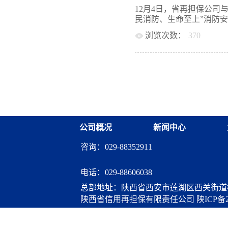
“国家融资担保基金-陕西
施支持科技创新专项担保
12月4日，省再担保公司
善再担保代偿补偿政策，
体系作用，深入实施创新
民消防、生命至上”消防安全
强化创新驱动，业务规模
保基金关于实施科技创新
再担保业务规模3623亿元
浏览次数：
370
担保体系工作实际，制定
个人超过36万户次。二
担保计划管理细则》，加
动。在讲解员的引领下，
企业和“三农”客户，户均担
府性融资担保体系开展科
厅、长空之危、永宁之盾
笔；100-500万元（不含
创新担保计划”正式纳入“
时间逻辑上了解空袭发展
了国...
保公司将科技创新担保业
国—陕西—西安的人防发
不断创新担保业务模式，
技展示项目，全体成员在
斜，加强资源保障，支持
识到人防安全管理的重要
大家通过图文展示、实物
危害性、预防措施、初期
公司概况
新闻中心
练掌握自救技能。通过此
识的积极性与培养消防、
咨询：029-88352911
固基本，巩固了“人人讲安
防、生命至上”的活动主
为公司安全生产筑牢坚实
电话：
029-88606038
总部地址：陕西省西安市莲湖区西关街道桃
陕西省信用再担保有限责任公司
陕ICP备2
算服务