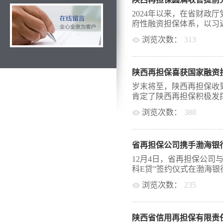
深入学习贯彻党的二十届
步提高省内担保机构基层
2024年以来，在省财政
能力，推动基层党建工作
府性融资担保体系，以习近
绩效考核的指挥棒、风向
浏览次数：
313
法、新路径。为期一天的
教授分享了主题为《基层
特色社会主义思想为指导
织地位任务、党支部标准
次来陕考察重要讲话重要
作创新等方面进行深入讲
陕西再担保喜获国家融资
金融工作会议部署、省委
和认识。下午西北大学郭
政工作会议要求，聚焦主
岁末将至，陕西再担保收
效果》课程，重点从绩效
化风险防控，不断提升服
肯定了陕西再担保积极发挥
演练等方面进行讲解，为
域融资难、融资贵问题，
绩效管理工作提供了借鉴
浏览次数：
388
精准服务实体经济省再担
出、内涵丰富，具有很强
机构聚焦支小支农主体，
，对国家融资担保基金代
康发展奠定了坚实的基础
担保业务规模948亿元、
部再担保代偿补偿审核专
会共同努力，聚焦培训需
应国家乡村振兴战略，通
省再担保公司携手渤海银行
策水平和业务能力予以了
为培养高素质专业化政府性
业务发展，鼓励各地结合
府决策部署，在省财政厅
12月4日，省再担保公司
保业务70亿元、11803
体系建设，始终坚持政策
科E贷”签约仪式在渤海银行
保业务1亿元、43笔。二
信、分险职能，加大代偿
担保公司牵头全省政府性
浏览次数：
235
效保证了全省政府性融资
银行“总对总”合作，大力创新
今，陕西再担保已累计为1
省再担保公司董事长薛鹏
技创新专项担保计划”等
付代偿补偿款超过3亿元
银行行长陈红彦、分管行
分险业务占比。今年以来，
和再担保业务为纽带，不
真贯彻落实财政部、科技
占全部...