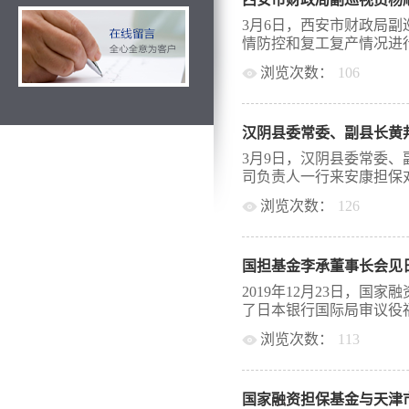
重要的本土化金融机构，
发展的原则，一直保持着
3月6日，西安市财政局
长期稳居前列，累计为808
情防控和复工复产情况进行
为破解小微企业、“三农
浏览次数：
106
着积极作用。双方表示，
策、企业投融资意愿下降
副巡视员一行深入公司办
深化银担对接工作，简化
“一码通”应用、复工复
坚持政策导向和市场需求
汉阴县委常委、副县长黄
康管理等工作台账，并对
水平；三是扩大合作范围
实地检查。 通过检查，
3月9日，汉阴县委常委
经济、巩固脱贫成效、特
工作给予充分肯定。他强
司负责人一行来安康担保对
合作共赢发展新局面，更
拓展，但各项防控工作仍
浏览次数：
126
抓复工复产，在严密防控
要求，一是要严格按照我
资担保工作。安康担保总
任，确保疫情防控和复工
及相关负责人参加了会议
我省、我市金融支持疫情
国担基金李承董事长会见
济社会发展表示感谢。他
资担保服务措施，靠前服
阴县担保机构业务全覆盖
2019年12月23日，
同时积极帮助受疫情影响
保职能，为汉阴192户企业
了日本银行国际局审议役福
生命安全和身体健康放在
项目建设、脱贫攻坚、经
毒以及防疫物资发放、员
浏览次数：
113
中小微企业面临困难增多
识，安全储存和使用酒精
困难。龙飞魔芋公司是汉
驻华首席代表东善明先生
有序。自疫情发生以来，
带动作用，为保产业发展
中小企业信用担保体系情
控的同时，出台14条专项
门给予政策优惠、提供服
国家融资担保基金与天津
行的来访表示热情欢迎，