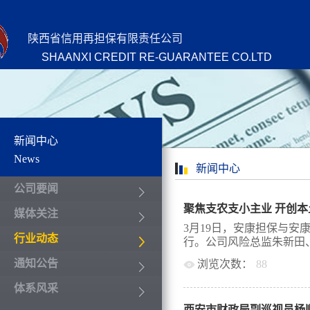
陕西省信用再担保有限责任公司
SHAANXI CREDIT RE-GUARANTEE CO.LTD
新闻中心
News
新闻中心
公司要闻
媒体关注
3月19日，安康担保与安
行业动态
行。公司风险总监朱新田、
通知公告
浏览次数：
88
明，市农商银行副行长陈
体系风采
会议。会议就双方业务合