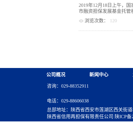
帮助企业渡过经营困难。
展历史，积累了很多经验
2019年12月18日上
企业渡过难关。 陈功根
日方进行探讨交流。随后
市融资担保发展基金托管机
展角度出发，为龙飞魔芋
智之先生介绍了日本中小
农、服务县域经济发展初
浏览次数：
120
题深入交流了意见。最后
见，积极做好衔接沟通，
交流活动，并表示愿意为
企业信用融资担保中心主
安康担保将紧抓中省政策
助。 基金再担保业务部
尹继辉、天津市财政局局
事急办原则，进一步加大
人员参加了会见。
高度重视政府性融资担保
确保顺利实现复工复产。他
担保发展基金，承接市级
降费奖补机制，有效增强
持缓解小微、“三农”等
融资担保基金与地方开展再
个计划单列市。
公司概况
新闻中心
咨询：029-88352911
电话：
029-88606038
总部地址：陕西省西安市莲湖区西关街道桃
陕西省信用再担保有限责任公司
陕ICP备2
算服务