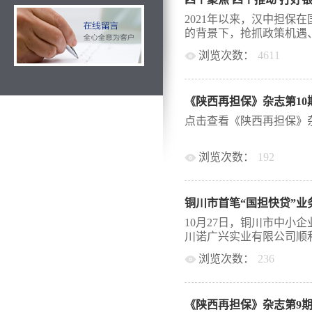
资贵的又一重要举措。今
微企业创业担保贷款支持
2021年以来，汉中担保
厅、省人社厅及人民银行
的背景下，抢抓政策机遇、
就业服务中心对接，理顺
浏览次数：
4611
融资担保体系和合作银行
省政府性融资担保体系落
，以“四个聚焦、四个推
案（试行）》，助力我省
业务的扩面增量，先后与
案》明确，创业担保贷款
《陕西再担保》杂志第10
联社、建设银行、长安银
人社部门推荐小微企业客
议，打响做靓了“银担总对总
点击查看《陕西再担保》杂
等优势，由经办银行按照
业务，依托银担分险机制
评估和审批，政府性融资
纯信用、无抵押式的担保
重复性尽职调查，大幅简
浏览次数：
192
破解了融资难题，促进普惠
户贷款额度不超过1000
开展银担分险业务712笔
再担保公司免收再担保费
储银行汉中市分行合作推
任，其余80%由担保机
实体经济的服务力度，推动
铜川市首笔“国担快贷”业
门按比例承担，实现了多层
银担“总对总”批量化担
10月27日，铜川市中小
合作发力，发挥各自优势
川诺广兴实业有限公司顺利发放
化快速匹配等措施为全市
款服务，该模式对简化流
浏览次数：
236
具有积极作用。截止10月
担保贷款，标志着铜川市首
109笔，金额10028
贷”成功落地。 该业务
合作推动“惠农e贷”批量化担
《陕西再担保》杂志第9
新兴产业等对象，将传统