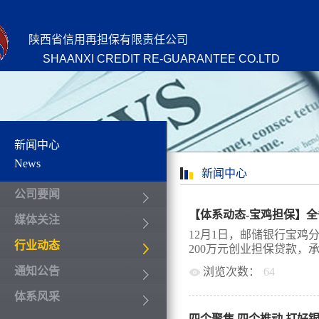
陕西省信用再担保有限责任公司
SHAANXI CREDIT RE-GUARANTEE CO.LTD
新闻中心
News
新闻中心
公司要闻
【体系动态-宝鸡担保】
媒体关注
12月1日，邮储银行宝鸡
行业动态
200万元创业担保贷款，承
通知公告
浏览次数：
64
市中小企业融资担保公司
体系风采
业担保贷款业务渠道，是
四个聚焦 四个推动 打好