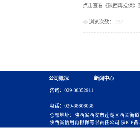
办银行单方进行，担保机
点击查看《陕西再担保》
查，极大简化了担保流程
司“见贷即保”的政府性融
浏览次数：
157
制（承办银行20%，国担基
付金制度，可确保及时代
铜川市中小企业融资担保
合作，切实把“我为群众办实
面，有效扶持铜川市实体
公司概况
新闻中心
咨询：029-88352911
电话：
029-88606038
总部地址：陕西省西安市莲湖区西关街道桃
陕西省信用再担保有限责任公司
陕ICP备2
算服务