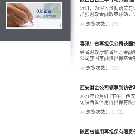
力，按照人行西安分行、
防控期间金融服务保障工
近日，为深入贯彻落实习
策功能作用，进一步加大
加强财政金融政策联动，进
响的企业和小微企业、“
浏览次数：
179
合作事项通知如下： 一
各合作担保机构要结合当
性融资担保政策性功能作
导，全力做好金融服务工
实缓解小微企业、“三农”
银担合作，发挥好政府性
喜讯！省再担保公司获国担
月印发政府性融资担保体
会展示融资担保的行业价
步加强政府性融资担保体系
经省财政厅和省地方金融监
情防控企业融资需求 各
2023年）》（以下简称
公司获国家融资担保基金有
情防控相关物资生产供应
《行动方案》按照更实更
控保供企业，按照特事特
浏览次数：
190
体系、夯基础、重合作、
及担保手续，提供快速担
政策的落实见效。 一是
以下简称“国担基金”）1.
授信审批后，施行“见贷即
构建设，鼓励市级政府性
6000万元为新增投资，
方按2:8比例共担风险。省
资源，实现县域业务全覆盖
西安财金公司领导到访省
成了投资程序并获得投资款
资本金10亿元以上的政
我省政府性融资担保、再担
2021年12月9日下午
中的龙头作用，建立科学
连续第二年获得中央财政
访陕西省信用再担保有限责
担保产品，推动全省担保
机构资本金补充机制外，
农业务占比达到80%以上
浏览次数：
11722
的又一项中央财政资金支
力建设，加快不良资产处
担基金股权投资纽带实质
简称省再担保公司）沟通
二是夯实发展基础。加快
破解我省小微企业和“三农
平产主持会谈。双方就西
2023年底前投资3-5家支
一步，省再担保公司坚持
陕西省信用再担保有限责
担保体系、合作协议签订