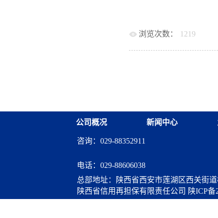
省政府性融资担保体系建
政策支持等事项进行了深
系内业务开展较好、风险
融资担保体系建设，拓展
构，增强体系成员资本金
供全面支持。省再担保公
企业和“三农”等普惠主体发
浏览次数：
1219
负责同志参加了会谈。
17日第30次常务会议批
构。近年来，按照省委省
局等部门的支持下，省再担保
公司概况
新闻中心
咨询：029-88352911
电话：
029-88606038
总部地址：陕西省西安市莲湖区西关街道桃
陕西省信用再担保有限责任公司
陕ICP备2
算服务