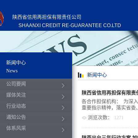
陕西省信用再担保有限责任公司
SHAANXI CREDIT RE-GUARANTEE CO.LTD
新闻中心
News
新闻中心
公司要闻
媒体关注
各合作担保机构： 为深
行业动态
重要指示精神，落实省委、
通知公告
浏览次数：
1271
疫情防控工作的决策部署
体系风采
当，强化疫情期间金融支
陕西出台三年行动方案 