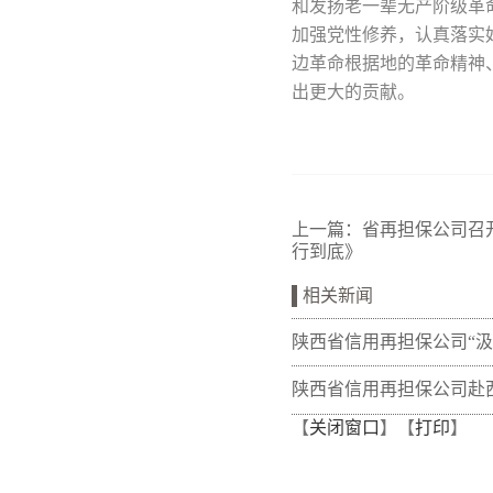
和发扬老一辈无产阶级革
加强党性修养，认真落实
边革命根据地的革命精神
出更大的贡献。
上一篇：
省再担保公司召
行到底》
相关新闻
陕西省信用再担保公司“
量 熔铸再担脊梁”全体党
陕西省信用再担保公司赴
【
关闭窗口
】【
打印
】
训班在富平干部学院举办
开展“筑牢党建基础 共促
调研交流