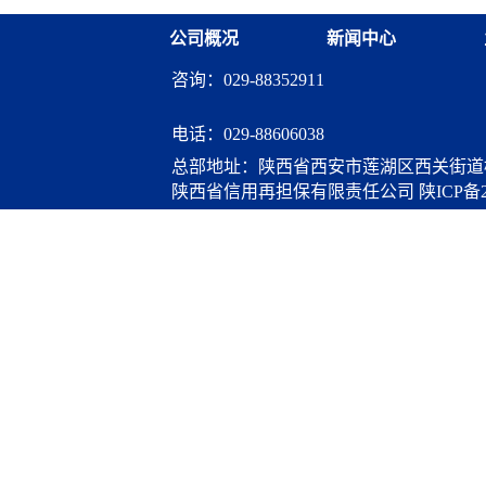
公司概况
新闻中心
咨询：029-88352911
电话：
029-88606038
总部地址：陕西省西安市莲湖区西关街道桃
陕西省信用再担保有限责任公司
陕ICP备2
算服务