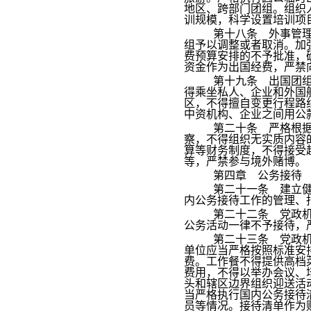
地区、跨部门团组。组织
训规模，科学设置培训项
第十八条 外事管
组予以调整或者取消。加
费预算安排的不予批准，
资金作为出国经费，严禁
第十九条 出国团
得乘坐私人、企业和外国
区，不得擅自变更行程路
中资机构、企业之间用公
第二十条 严格根
察，不得组织无实质内容
算等财务制度，不得接受
等，严禁参与境外赌博。
第四章 公务接待
第二十一条 建立
内公务接待工作的管理、
第二十二条 党政
公务活动一律不予接待，
第二十三条 党政
单位应当严格按照标准安
费。工作餐不得提供高档
费用，不得以举办会议、
头和辖区边界组织迎送活
当严格执行国内公务接待
员等情况。接待清单作为