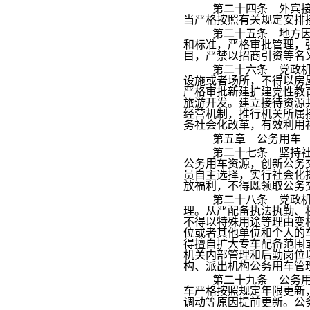
第二十四条 外宾
当严格按照有关规定安排
第二十五条 地方
和标准，严格审批管理，
目，严禁以招商引资等名
第二十六条 党政
设施或者场所，不得以房
严格审批新建扩建党性教
旅游开发。建立接待资源
经营机制，推行机关所属
务社会化改革，有效利用
第五章 公务用车
第二十七条 坚持
公务用车资源，创新公务
员自主选择，实行社会化
放福利，不得既领取公务
第二十八条 党政
理。从严配备执法执勤、
不得以特殊用途等理由变
位或者其他单位和个人的
得擅自扩大专车配备范围
机关内部管理和后勤岗位
构、派出机构公务用车管
第二十九条 公务
车严格按照规定年限更新
调动等原因提前更新。公