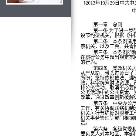
（2013年10月29日中共
中
第一章 总则
第一条
为了进一步
设节约型机关，根据《中
第二条 本条例适
察机关，以及工会、共青
第三条 本条例所
在履行公务中超出规定范
的行为。
第四条 党政机关
从严从简，带头过紧日子
所盼；坚持依规依法，遵
效，科学统筹财政资源，
排公务活动，取消不必要
公务活动中的公共资金、
改革，通过改革创新破解
第五条 中央办公
工作，有关协调联络机制
机关厉行节约反对浪费工
机关事务管理等部门根据
责。
第六条 各级党委
要负责人对本地区、本部