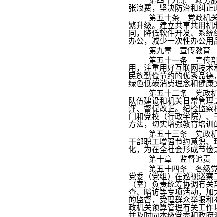
第四十九条 政务
张浪费，坚决防治和纠正政
第五十条 党政机
繁升级。建立共享共用机
同，降低软件开发、系统
办公，减少一次性办公用
第九章 宣传教育
第五十一条 宣传
用，注重用好互联网技术
民族勤俭节约的优秀品德
绿色低碳消费理念和健康
第五十二条 党政
队伍建设和机关日常管理
评、督促改正。纪检监察
门和党校（行政学院）、
方法，切实增强教育培训
第五十三条 党政
干部职工增强节约意识、
化，为在全社会形成节俭
第十章 监督追责
第五十四条 各级
党委（党组）在巡视巡察
（室）负责统筹协调有关
查、暗访等专项活动，加
的监督，受理群众举报和
政机关预算管理有关工作
并及时向本级党委和政府