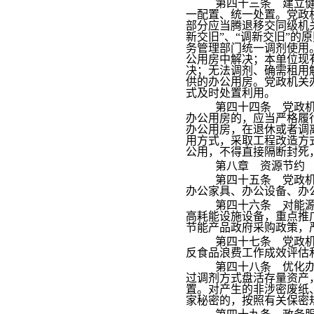
第四十三条 建立
一配置、统一处置。党政
部分应当腾退移交同级机
新交旧”、“调新交旧”
务管理部门统一调剂使用
公用房中解决；本单位现
决；无法调剂、确需租用
供的办公用房。党政机关
式及时处置利用。
第四十四条 党政
办公用房的，应当严格履
办公用房，在退休或者调
用方式，采取工程改造方
公用，不得直接隔断封死
第八章 资源节约
第四十五条 党政
办公家具、办公设备、办
第四十六条 对能
高耗能设施设备，重点推
节能产品政府采购政策，
第四十七条 党政
反食品浪费工作成效评估
第四十八条 优化
过调剂方式盘活存量资产
置。对产生的非涉密废纸
家秘密的，按照有关保密