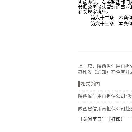
实施办法。有关职能部门
参照公务员法管理的事业
有关规定执行。
第六十二条 本条
第六十三条 本条
上一篇：
陕西省信用再担
办印发《通知》在全党开
相关新闻
陕西省信用再担保公司“
量 熔铸再担脊梁”全体党
陕西省信用再担保公司赴
【
关闭窗口
】【
打印
】
训班在富平干部学院举办
开展“筑牢党建基础 共促