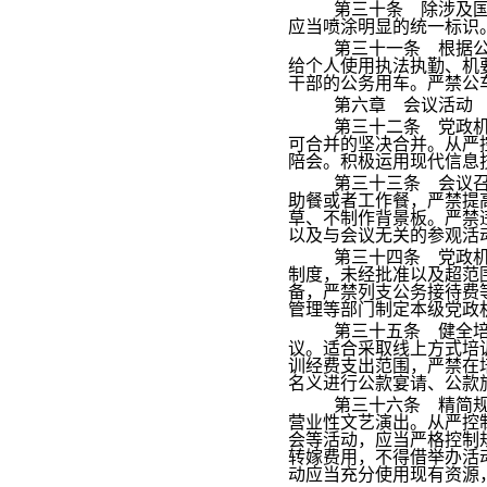
第三十条 除涉及
应当喷涂明显的统一标识
第三十一条 根据
给个人使用执法执勤、机
干部的公务用车。严禁公
第六章 会议活动
第三十二条 党政
可合并的坚决合并。从严
陪会。积极运用现代信息
第三十三条 会议
助餐或者工作餐，严禁提
草、不制作背景板。严禁
以及与会议无关的参观活
第三十四条 党政
制度，未经批准以及超范
备，严禁列支公务接待费
管理等部门制定本级党政
第三十五条 健全
议。适合采取线上方式培
训经费支出范围，严禁在
名义进行公款宴请、公款
第三十六条 精简
营业性文艺演出。从严控
会等活动，应当严格控制
转嫁费用，不得借举办活
动应当充分使用现有资源