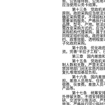
费、公务接待费、公务用
应当使用公务卡结算。
第十三条 党政机
原则。政府采购应当依法
确定采购需求，不得超标
需要采购服务。严格执行
品牌、型号、产地。依法
需改变采购方式的，应当
采购机构代理采购，属于
同规定组织验收。政府采
约、政策效能、透明程度
子化政府采购。
第十四条 优化政
资。完善“半拉子工程”
第三章 国内差旅
第十五条 党政机
制人数和天数，严禁无实
禁异地部门间无实质内容
复扎堆增加基层负担。
第十六条 国内差
担。差旅人员用车、住宿
宿费、伙食费。差旅人员
产品等。
第十七条 统筹安
外停留天数，不得安排照
研、交流学习等活动，严
旅游。严格执行因公临时