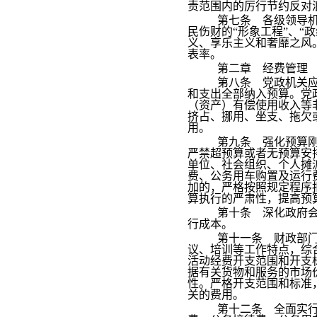
责范围内的厉行节约反对
第七条 各级领导
民伤财的“形象工程”、“
义、享乐主义和奢靡之风
表率。
第二章 经费管理
第八条 党政机关
和支出全部纳入预算。党
（资产）有偿使用收入等
挤占、挪用、坐支、拖欠
用。
第九条 强化预算
严禁超预算或者无预算安
单位、社会组织、个人摊
费、公务用车购置及运行
加的，严格按照规定程序
算执行的严肃性，提高预
第十条 深化政府
行成本。
第十一条 财政部
议、培训等工作特点，综
活动经费开支范围和开支
据有关货物和服务的市场
性。严格开支范围和标准
关的费用。
第十二条 全面实