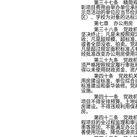
第三十七条 精简
彰项目费用由举办单位承
示范活动的单位应当节俭
区）、学校为对象的达标
第七章 办公用房
第三十八条 党政
坚决终止；凡是未按照规
收；凡是超规模、超标准
或者全部没收、拍卖。党
凡是超过规定面积标准占
经批准改变办公用房使用
第三十九条 党政
须严格按照规定履行审批
得以未使用财政资金、资
第四十条 党政机
用房建设标准、单位综合
标准建设和豪华装修。党
设施。
第四十一条 党政
项目不得安排预算。土地
房建设。不得违规利用保
房。
第四十二条 党政
程项目的全过程监理和审
患等原因，不能满足办公
善使用功能、降低能源资