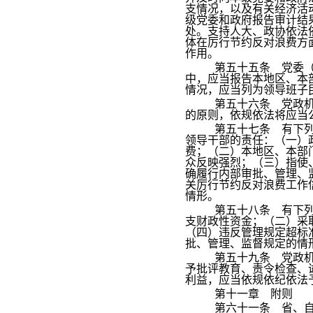
支情况，以及有关经济活
级党委和政府报告审计结
处。支持人大、政协依法
体在厉行节约反对浪费方
作用。
第五十五条 党委
中，应当报告本地区、本
情况，应当列为领导班子
第五十六条 党政
的原则，依规依法将应当
第五十七条 有下
领导干部的责任：（一）政
费；（二）本地区、本部
众反映强烈；（三）指使
确履行内部审批、管理、
关厉行节约反对浪费工作
情形。
第五十八条 有下
支财政性资金；（二）采
（四）违反管理规定超标
批、管理、监督规定的情
第五十九条 党政
予批评教育、责令检查、
利益，应当依规依纪依法
第十一章 附则
第六十一条 省、