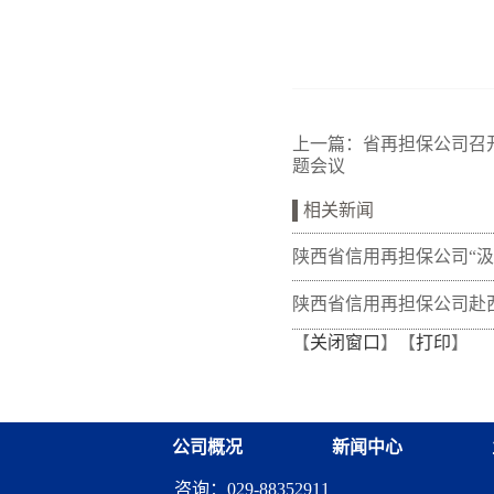
上一篇：
省再担保公司召
题会议
相关新闻
陕西省信用再担保公司“
量 熔铸再担脊梁”全体党
陕西省信用再担保公司赴
【
关闭窗口
】【
打印
】
训班在富平干部学院举办
开展“筑牢党建基础 共促
调研交流
公司概况
新闻中心
咨询：029-88352911