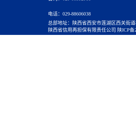
电话：
029-88606038
总部地址：陕西省西安市莲湖区西关街道桃
陕西省信用再担保有限责任公司
陕ICP备2
算服务