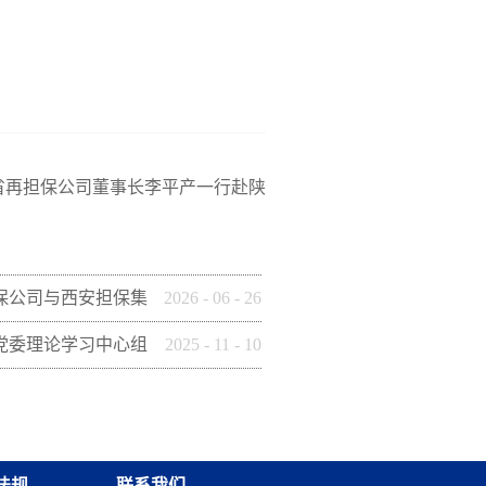
省再担保公司董事长李平产一行赴陕
保公司与西安担保集
2026
-
06
-
26
建引领聚合力 联学
党委理论学习中心组
2025
-
11
-
10
动
平谈治国理政》（第五
活动
法规
联系我们