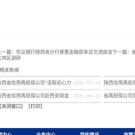
上一篇：
农业银行陕西省分行普惠金融部来访交流座谈
下一篇：
北地区调研
相关新闻
陕西省信用再担保公司“汲取初心力
2026
-
07
-
02
陕西信用再担
量 熔铸再担脊梁”全体党员专题培
团联合开展“党
陕西省信用再担保公司赴西安财金
2026
-
06
-
23
省再担保公司
【
关闭窗口
】【
打印
】
训班在富平干部学院举办
共建促发展”活
开展“筑牢党建基础 共促经济发展”
开展 《习近
调研交流
卷）学习研讨
闻中心
业务中心
党的建设
政策