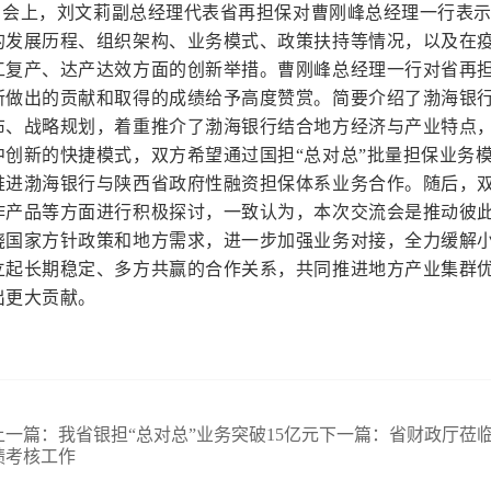
会上，刘文莉副总经理代表省再担保对曹刚峰总经理一行表示
的发展历程、组织架构、业务模式、政策扶持等情况，以及在疫
工复产、达产达效方面的创新举措。
曹刚峰总经理一行对省再
所做出的贡献和取得的成绩给予高度赞赏。
简要介绍了渤海银
布、战略规划，着重推介了渤海银行结合地方经济与产业特点
中创新的快捷模式，双方希望通过国担“总对总”批量担保业务
推进渤海银行与陕西省政府性融资担保体系业务合作。
随后，
作产品等方面进行积极探讨，一致认为，本次交流会是推动彼
绕国家方针政策和地方需求，进一步加强业务对接，全力缓解小
立起长期稳定、多方共赢的合作关系，共同推进地方产业集群
出更大贡献。
上一篇：
我省银担“总对总”业务突破15亿元
下一篇：
省财政厅莅临
绩考核工作