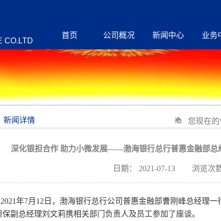
首页
公司概况
新闻中心
业务
 CO.LTD
新闻详情
您现在的
深化银担合作 助力小微发展——渤海银行总行普惠金融部总
日期：
2021-07-13
浏览次数
021
年
7
月
12
日，渤海银行总行公司普惠金融部曹刚峰总经理一
担保副总经理刘文莉携相关部门负责人及员工参加了座谈。