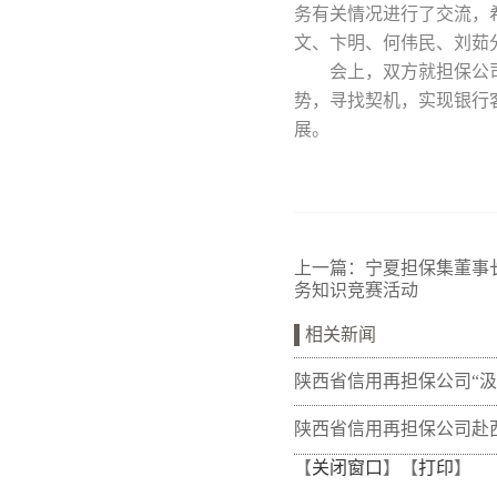
务有关情况进行了交流，
文、卞明、何伟民、刘茹
会上，双方就担保公
势，寻找契机，实现银行
展。
上一篇：
宁夏担保集董事
务知识竞赛活动
相关新闻
陕西省信用再担保公司“
量 熔铸再担脊梁”全体党
陕西省信用再担保公司赴
【
关闭窗口
】【
打印
】
训班在富平干部学院举办
开展“筑牢党建基础 共促