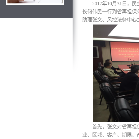
2017年10月31
长何伟民一行到省再担保
助理张文、风控法务中心
首先，张文对省再担
业、区域、客户、期限、