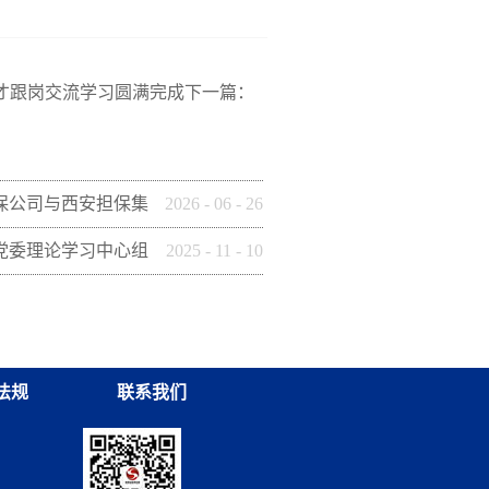
人才跟岗交流学习圆满完成
下一篇：
保公司与西安担保集
2026
-
06
-
26
建引领聚合力 联学
党委理论学习中心组
2025
-
11
-
10
动
平谈治国理政》（第五
活动
法规
联系我们