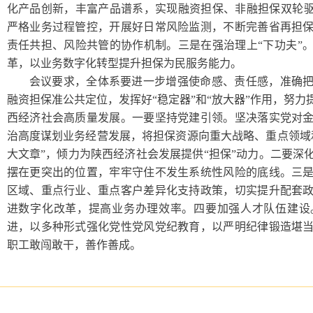
化产品创新，丰富产品谱系，实现融资担保、非融担保双轮驱
严格业务过程管控，开展好日常风险监测，不断完善省再担
责任共担、风险共管的协作机制。三是在强治理上“下功夫”
革，以业务数字化转型提升担保为民服务能力。
会议要求，全体系要进一步增强使命感、责任感，准确
融资担保准公共定位，发挥好“稳定器”和“放大器”作用，努
西经济社会高质量发展。一要坚持党建引领。坚决落实党对
治高度谋划业务经营发展，将担保资源向重大战略、重点领域
大文章”，倾力为陕西经济社会发展提供“担保”动力。二要深
摆在更突出的位置，牢牢守住不发生系统性风险的底线。三
区域、重点行业、重点客户差异化支持政策，切实提升配套
进数字化改革，提高业务办理效率。四要加强人才队伍建设
进，以多种形式强化党性党风党纪教育，以严明纪律锻造堪
职工敢闯敢干，善作善成。