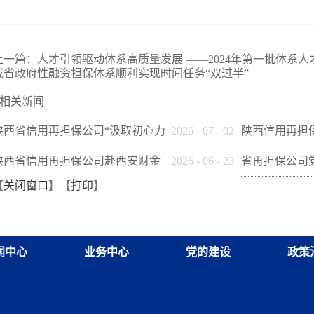
上一篇：
人才引领驱动体系高质量发展 ——2024年第一批体系
我省政府性融资担保体系顺利实现时间任务“双过半”
相关新闻
陕西省信用再担保公司“汲取初心力
2026
-
07
-
02
陕西信用再担
量 熔铸再担脊梁”全体党员专题培
团联合开展“党
陕西省信用再担保公司赴西安财金
2026
-
06
-
23
省再担保公司
【
关闭窗口
】【
打印
】
训班在富平干部学院举办
共建促发展”活
开展“筑牢党建基础 共促经济发展”
开展 《习近
调研交流
卷）学习研讨
闻中心
业务中心
党的建设
政策