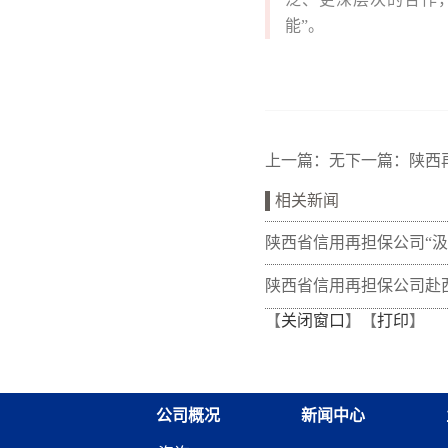
能”。
上一篇：无
下一篇：
陕西
相关新闻
陕西省信用再担保公司“
量 熔铸再担脊梁”全体党
陕西省信用再担保公司赴
【
关闭窗口
】【
打印
】
训班在富平干部学院举办
开展“筑牢党建基础 共促
调研交流
公司概况
新闻中心