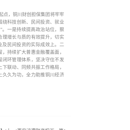
起点，铜川财创担保集团将牢牢
围绕科技创新、民间投资、就业
”。一是持续提高政治站位，狠
合理增长与质的有效提升，切实
业及民间投资的实际成效上。二
程，持续扩大普惠金融覆盖面，
程闭环管理体系，坚决守住不发
上下联动、同频共振工作格局，
上久久为功，全力助推铜川经济