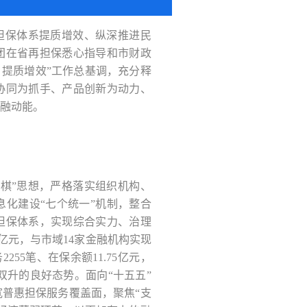
资担保体系提质增效、纵深推进民
团在省再担保悉心指导和市财政
 提质增效”工作总基调，充分释
协同为抓手、产品创新为动力、
融动能。
盘棋”思想，严格落实组织机构、
化建设“七个统一”机制，整合
担保体系，实现综合实力、治理
亿元，与市域14家金融机构实现
255笔、在保余额11.75亿元，
双升的良好态势。面向“十五五”
普惠担保服务覆盖面，聚焦“支