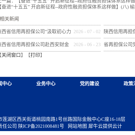
上一篇：
【奋进“十五五” 开启新征程--政府性融资担保体系这样
【奋进“十五五” 开启新征程--政府性融资担保体系这样做】(八) 
相关新闻
陕西省信用再担保公司“汲取初心力
2026
-
07
-
02
陕西信用再担
量 熔铸再担脊梁”全体党员专题培
团联合开展“党
陕西省信用再担保公司赴西安财金
2026
-
06
-
23
省再担保公司
【
关闭窗口
】【
打印
】
训班在富平干部学院举办
共建促发展”活
开展“筑牢党建基础 共促经济发展”
开展 《习近
调研交流
卷）学习研讨
闻中心
业务中心
党的建设
政策
莲湖区西关街道桃园南路1号丝路国际金融中心C座16-18层
责任公司
陕ICP备2021008481号
网站地图
犀牛云提供云计