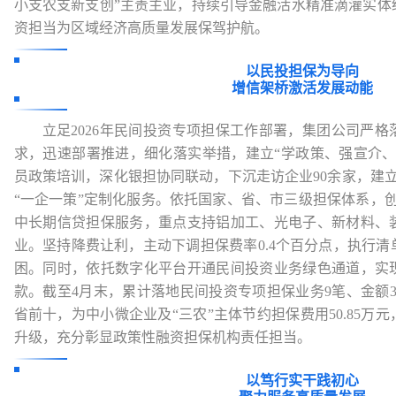
小支农支新支创”主责主业，持续引导金融活水精准滴灌实体
资担当为区域经济高质量发展保驾护航。
以民投担保为导向
增信架桥激活发展动能
立足2026年民间投资专项担保工作部署，集团公司严
求，迅速部署推进，细化落实举措，建立“学政策、强宣介、
员政策培训，深化银担协同联动，下沉走访企业90余家，建立
“一企一策”定制化服务。依托国家、省、市三级担保体系，创
中长期信贷担保服务，重点支持铝加工、光电子、新材料、
业。坚持降费让利，主动下调担保费率0.4个百分点，执行
困。同时，依托数字化平台开通民间投资业务绿色通道，实
款。截至4月末，累计落地民间投资专项担保业务9笔、金额3
省前十，为中小微企业及“三农”主体节约担保费用50.85万
升级，充分彰显政策性融资担保机构责任担当。
以笃行实干践初心