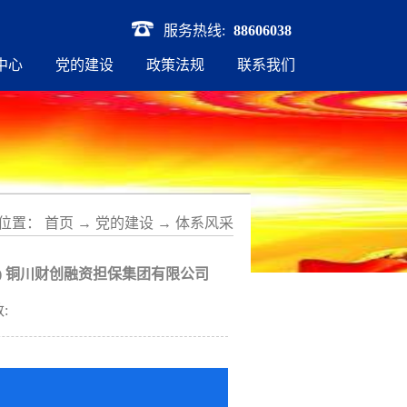
服务热线:
88606038
中心
党的建设
政策法规
联系我们
位置：
首页
→
党的建设
→
体系风采
九) 铜川财创融资担保集团有限公司
: