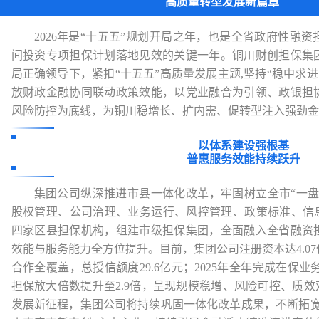
高质量转型发展新篇章
2026年是“十五五”规划开局之年，也是全省政府性融
间投资专项担保计划落地见效的关键一年。铜川财创担保集
局正确领导下，紧扣“十五五”高质量发展主题,坚持“稳中求进
放财政金融协同联动政策效能，以党业融合为引领、政银担
风险防控为底线，为铜川稳增长、扩内需、促转型注入强劲金
以体系建设强根基
普惠服务效能持续跃升
集团公司纵深推进
市县一体化改革
，牢固树立全市“一
股权管理、公司治理、业务运行、风控管理、政策标准、信息
四家区县担保机构，组建市级担保集团，全面融入全省融资
效能与服务能力全方位提升。目前，集团公司注册资本达4.07
合作全覆盖，总授信额度29.6亿元；2025年全年完成在保业务2
担保放大倍数
提升至2.9倍，呈现规模稳增、风险可控、质效
发展新征程，集团公司将持续巩固一体化改革成果，不断拓宽