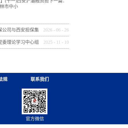
做】(十一)西安浐灞融资担
下一篇：
榆林市中小
保公司与西安担保集
2026
-
06
-
26
建引领聚合力 联学
党委理论学习中心组
2025
-
11
-
10
动
平谈治国理政》（第五
活动
法规
联系我们
官方微信