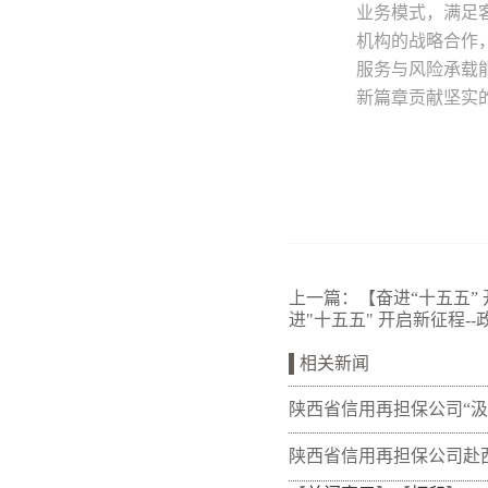
业务模式，满足
机构的战略合作
服务与风险承载
新篇章贡献坚实的
上一篇：
【奋进“十五五”
进"十五五" 开启新征程-
相关新闻
陕西省信用再担保公司“
量 熔铸再担脊梁”全体党
陕西省信用再担保公司赴