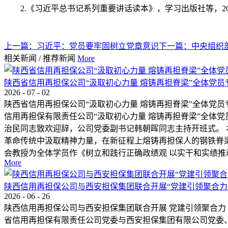
2.《习近平总书记系列重要讲话读本》，学习出版社等，20
上一篇：
习近平：党员要牢固树立党章意识
下一篇：
中央组织
相关新闻
/
推荐新闻
More
陕西省信用再担保公司“汲取初心力量 熔铸再担脊梁”全体党
2026
-
07
-
02
陕西省信用再担保公司“汲取初心力量 熔铸再担脊梁”全体党员
信用再担保有限责任公司“汲取初心力量 熔铸再担脊梁”全体
治民同志致欢迎辞，公司党委副书记韩朝晖同志主持开班式。 
革命传统中汲取精神力量，在新征程上熔铸再担保人的钢铁脊梁
会教授为全体学员作《树立和践行正确政绩观 以实干和实绩推动
More
陕西信用再担保公司与西安担保集团联合开展“党建引领聚合力
2026
-
06
-
26
陕西信用再担保公司与西安担保集团联合开展 党建引领聚合力 
省信用再担保有限责任公司党委与西安担保集团有限公司党委、