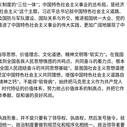
制度的“三位一体”；中国特色社会主义事业的总布局，是经济
社会主义”这个主题，习近平总书记就中国特色社会主义道路、
及国防与军队建设、国际关系与外交、推进祖国统一大业、党的
推进了中国特色社会主义事业的伟大实践，更加广阔地展现了中
指导思想、价值理念、文化道德、精神文明等“软实力”。在我国
找到全国各族人民思想情感的共鸣点、共同奋斗的着力点、根本
全国人民团结奋斗的共同思想基础”，是我国社会主义思想道德
坚定中国特色社会主义共同理想，增强中国特色社会主义道路自
精神之钙”，不能得“软骨病”，始终把马克思主义作为共产党人
、时代特征的价值体系，努力抢占价值体系的制高点，并把它作
作奉献、促和谐的良好风尚。
执政形象，并不是只要有了领导权、执政权，然后发号施令，就
相统一、政治制度要做到规范化和程序化相统一、政治领导者要