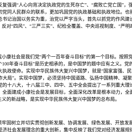
复强调“人心向背决定执政党的生死存亡”、“腐败亡党亡国”，
切党同人民群众的联系，更加巩固党的执政基础和执政地位。也
总书记治国以务实为重，治党以严字当头，首先以抓党的作风建
反对“四风”、“三严三实”、纪检全覆盖、中央巡视制度、“严
成小康社会是我们党“两个一百年奋斗目标”的第一个目标。按照党
个100年奋斗目标”是历史相承的，是中国梦的题中应有之义。党
执政使命。实现中华民族伟大复兴中国梦，就是“国家富强、民族
工作大局”。实现中国梦，必须坚持中国道路、弘扬中国精神、凝聚
的十八大，十八届三中、四中、五中全会提出了一系列重大理论观
：全面建成小康社会是发展目标，全面深化改革是根本动力，全
主义的新战略，是实现中华民族伟大复兴中国梦的总布局。
须牢固树立并切实贯彻创新发展、协调发展、绿色发展、开放发展
经济社会发展理念的重大创新，集中反映了我们党对经济发展规