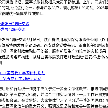
司党委书记、董事长张群及相关党员干部参加。上午，同志们首
批试点村之一，参与户数38户，装机容量1.39兆瓦，2025年5
融助力+集体受益”的四...
发展”调研交流
济发展”调研交流6月16日，陕西省信用再担保有限责任公司（以
担保体系协同发展专题调研。西安财金党委书记、董事长任纪刚及
引领，深化财政金融协同创新、服务新质生产力培育的实践成果
党建品牌矩阵构建、战略业务布局及打造财政金融“西安样板”的
..
（第五卷）学习研讨活动
思想和行动统一到党中央关于进一步全面深化改革、推进中国式现代
理政》第五卷学习心得，并结合工作实际研讨下一步工作开展方
部参加会议。会议伊始，大家集体学习了《习近平谈治国理政》
步全面深化改革的重大意义，强调这是坚持和完善中国特色社会