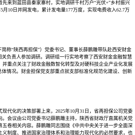
先来到蓝田县秦家寨村，实地调研千村万户“光伏+”乡村振兴
月10日并网发电，累计发电量177万度，实现电费收入62.7万
下简称“陕西再担保”）党委书记、董事长薛鹏雕带队赴西安财金
相关负责人参加调研。调研组一行实地考察了西安财金金融智慧
，并重点关注了财政金融数智化转型及对硬科技企业产业化发展
总体情况。财金担保党支部重点就支部标准化规范化建设、创新
化的决策部署上来，2025年10月31日，省再担保公司党委
向。会议由公司党委书记薛鹏雕主持，陕西省财政厅直属机关党
第五卷相关内容。薛鹏雕同志围绕《中共中央关于进一步全面深
主义制度、推进国家治理体系和治理能力现代化的必然要求，也