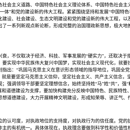
色社会主义道路、中国特色社会主义理论体系、中国特色社会主义
一体”和党的建设新的伟大工程。紧紧围绕坚持和发展“中国特色
化建设、社会建设、生态文明建设和党的建设新的伟大工程，以
出了一系列新观点新论断，形成完整的治国理政新思想，极大地
衰，不仅取决于经济、科技、军事发展的“硬实力”，还取决于
，要实现中华民族伟大复兴中国梦，实现社会主义现代化，就要
刻指出：“巩固马克思主义在意识形态领域的指导地位，巩固全党
”，就是要坚定马克思主义信仰，坚定社会主义、共产主义信念，
强调领导干部要坚定理想信念，始终坚持姓“马”姓“共”，强“
发展和道德建设为支撑，要加快构建充分反映中国特色、民族特性
思想道德建设，大力开展精神文明建设，形成知荣辱、讲正气、
位的认可度，对执政地位的支持度，对执政行为的信任度。党的
作主的有机统一。具体体现在，执政理念要做到科学性和价值性