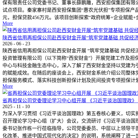
保有限责任公司党委书记、董事长薛鹏雕，西安担保集团有限公
试点项目。秦家寨村是西安担保集团“惠农光伏担”专项担保产品的首
元，担保贷款456万元。该项目创新探索“政府统筹+企业赋能+金
More
陕西省信用再担保公司赴西安财金开展“筑牢党建基础 共促经济
2026
-
06
-
23
陕西省信用再担保公司赴西安财金开展 “筑牢党建基础 共促经
投资管理有限公司（以下简称“西安财金”）开展党建工作及
中心与科技金融生态中心，深入了解了西安财金坚持以党建为
的赋能成效。在随后的座谈会上，西安财金系统介绍公司整体
担保服务模式、落实科技创新担保计划及民间投资专项担保计划.
More
省再担保公司党委理论学习中心组开展 《习近平谈治国理政》
2025
-
11
-
10
为深入学习贯彻《习近平谈治国理政》第五卷核心要义，切实把
召开理论学习中心组（扩大）会议，交流研讨《习近平谈治国
委书记张作栋一行莅临指导，公司党委委员、中层以上领导干
化改革、推进中国式现代化的决定》的说明，系统阐释了进一