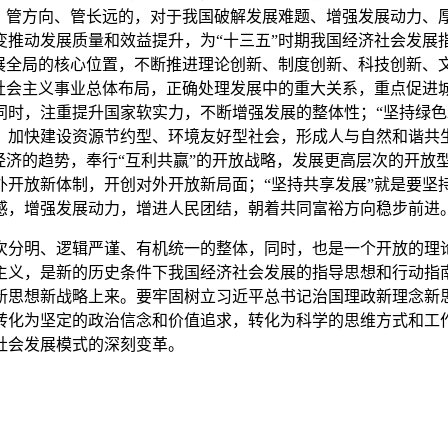
本、管方向、管长远的，对于我国破解发展难题、增强发展动力、
推动发展质量和效益提升，为“十三五”时期我国经济社会发展指
发展全局的核心位置，不断推进理论创新、制度创新、科技创新、
色社会主义事业总体布局，正确处理发展中的重大关系，重点促进
同时，注重提升国家软实力，不断增强发展的整体性；“坚持绿色
，加快建设资源节约型、环境友好型社会，形成人与自然和谐共
经济的趋势，奉行“互利共赢”的开放战略，发展更高层次的开放
外开放新体制，开创对外开放新局面；“坚持共享发展”就是要坚
感，增强发展动力，增进人民团结，朝着共同富裕方向稳步前进
次分明、逻辑严谨、有机统一的整体，同时，也是一个开放的理
主义，是新的历史条件下我国经济社会发展的指导思想和行动指
新思想新战略上来。要牢固树立习近平总书记治国理政新理念新
转化为坚定的政治信念和价值追求，转化为科学的思维方式和工
社会发展模式的深刻变革。