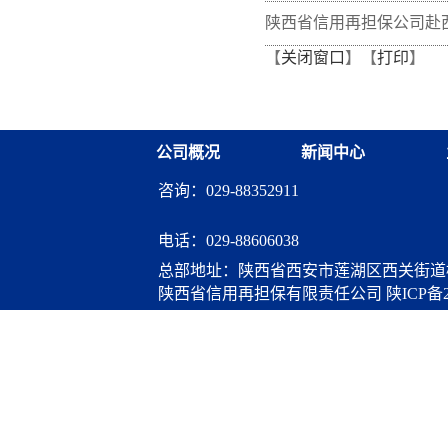
量 熔铸再担脊梁”全体党
陕西省信用再担保公司赴
【
关闭窗口
】【
打印
】
训班在富平干部学院举办
开展“筑牢党建基础 共促
调研交流
公司概况
新闻中心
咨询：029-88352911
电话：
029-88606038
总部地址：陕西省西安市莲湖区西关街道桃
陕西省信用再担保有限责任公司
陕ICP备2
算服务