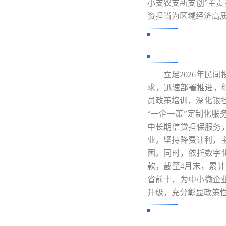
小支农支新支创”主
资担当为区域经济高
立足2026年民
求，迅速部署推进，
员政策培训，深化银担
“一企一策”定制化服
中长期信贷担保服务
业。坚持降费让利，主
困。同时，依托数字
款。截至4月末，累计
省前十，为中小微企业
升级，充分彰显政策