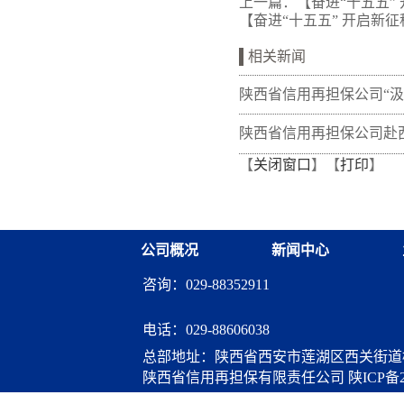
上一篇：
【奋进“十五五”
【奋进“十五五” 开启新征
相关新闻
陕西省信用再担保公司“
量 熔铸再担脊梁”全体党
陕西省信用再担保公司赴
【
关闭窗口
】【
打印
】
训班在富平干部学院举办
开展“筑牢党建基础 共促
调研交流
公司概况
新闻中心
咨询：029-88352911
电话：
029-88606038
总部地址：陕西省西安市莲湖区西关街道桃
陕西省信用再担保有限责任公司
陕ICP备2
算服务