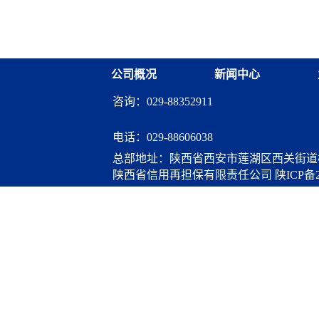
的历史照片、一件件先辈
的党中央治国理政新理念
号以及生活用具等生动地
面深化改革的重大决策部
一辈革命家和先烈们积极
改革的非凡历程，以及在
血，奉献毕生的伟大革命
大突破。通过集中观看，
生动的革命传统教育，锤
向、步骤和目标有了更为
公司概况
新闻中心
辈无产阶级革命家和红军
议，大家围绕观看内容展
念，对照党章要求加强党
习近平同志为核心的党中
咨询：029-88352911
制度化常态化要求，...
实施了一系列重大改革方
破，党和国家各项事业取
舞，国家和民族自豪感油
电话：
029-88606038
了将改革进行到底的坚定
总部地址：陕西省西安市莲湖区西关街道桃
牢固树立“四个意识”，
陕西省信用再担保有限责任公司
陕ICP备2
把中央的各项改革举措贯
算服务
位员工的具体工作中去，
好党员的先锋模范作用，以