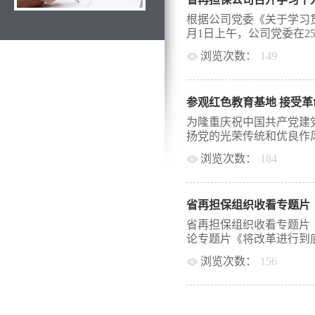
会向党的十九大所作的报告
学习党的十九大会议系列
根据公司党委《关于学习
九大报告、关于十八届中
月1日上午，公司党委在25
查委员会工作报告的决议
浏览次数：
149
以及新华社刊发的关于十
出，习总书记所作的十九
学习十九大精神专题宣讲
司未来发展指明了战略机
领会新发展理念、实现高
放在实体经济上，产业重
参观红色教育基地 接受
加了会议。韩总首先对我
现代服务业和水利、铁路
梳理，指出“创新、协调
为隆重庆祝中国共产党建
流等基础设施网络建设，
近平同志为核心的党中央
扬党的光荣传统和优良作风
业。“三去一降一补”仍
内国外经济社会发展规律
时，将加快发展创新产业
浏览次数：
184
及世界发展规律的新认识
断完善社会主义市场经济
持续健康发展的内在要求
大党员的凝聚力和战斗力，
有资产管理体制，改革国
荣发展的必由之路，共享
体党员前往铜川陕甘边区
化、结构调整、战略性重
全员要结合岗位和工作实
省再担保组织收看专题片
学习，缅怀革命先烈，开
强做优做大，防止国有资产
刻理解讲话的科学内涵和
根据地是1933年刘志丹
省再担保组织收看专题片
平，切实确立新发展理念
北地区创立的第一个山区
论专题片《将改革进行到底
尊重经济发展、行业发展
位。大家首先踏访了革命
积极作为，守正出新，有
浏览次数：
156
家寨山顶，参观了革命先
后，韩总要求全员继续深
厂、被服厂、仓库、指挥
国资委和集团党委要求，省
领公司2018年各项工作
辛、生活条件之艰苦、工
组织全员进行观看，并围
新机遇，迎接新挑战，理
易。在照金革命纪念馆参
专题讨论。该专题片全面
面貌，做出新贡献。