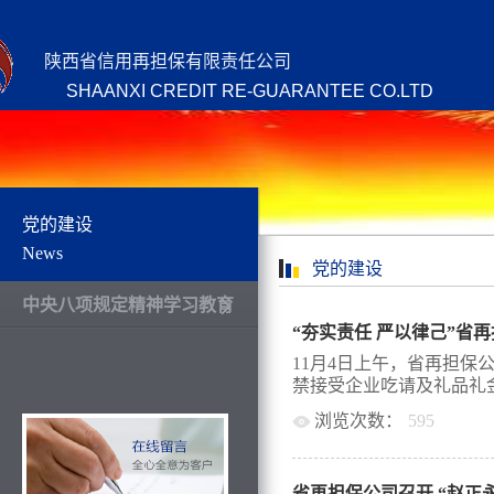
陕西省信用再担保有限责任公司
SHAANXI CREDIT RE-GUARANTEE CO.LTD
党的建设
News
党的建设
中央八项规定精神学习教育
“夯实责任 严以律己”省
11月4日上午，省再担保
禁接受企业吃请及礼品礼金
浏览次数：
595
量水平进行部署和动员。
层以上全体领导干部参加
省再担保公司召开 “赵正