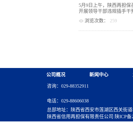
抓好党风廉政建设及反腐
域违纪违法案例警示录》
5月9日上午，陕西再担
效，为全省融资担保体系
金礼品问题专项治理实施
开展领导干部违规插手干预
一步，公司将以厅机关党
金礼品问题专项治理工作安
为，深入学习贯彻习近平
浏览次数：
259
上半年，公司坚持以习近
达的任务目标，结合公司
贯彻党的十九大和十九届
产开发突出问题专项整治
全面从严治党工作新局面
近平总书记来陕考察重要
事长刘生远主持，公司全
委六次全会精神，以及省
传达学习了省财政厅党组
深化全面从严治党，坚决
矿产开发突出问题专项整
管理和监督，取得了较好
出四点要求。一是要提高
面从严治党，坚决抓好党
干部是本次活动责任主体
监督，一体推进不敢腐、
汲取秦岭北麓西安境内违
纪，营造风清气正的公司
决策部署上来，增强开展
出了几点要求：一是要提高
公司概况
新闻中心
好学习和自查自纠。尽快
传，开展好典型案例警示
咨询：029-88352911
层以上领导干部要写出个
行好纪委监督职责。重点
服务企业工程建设和矿产
电话：
029-88606038
程序是否规范等，对于发
总部地址：陕西省西安市莲湖区西关街道桃
作不力的严肃追责问责，
陕西省信用再担保有限责任公司
陕ICP备2
内控管理机制。要将本次
公司对重要岗位、重要环
算服务
能腐的工作机制。