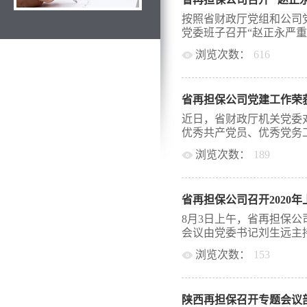
建国宣读了公司党委《关
水平的通知》。从严明纪
按照省财政厅党组和公司党
进行了具体安排。 公司
党委班子召开“赵正永严重违
接受企业吃请和礼品礼金
浏览次数：
616
求：一是要提高站位，保
金问题的严重性。十八大
案促改”专题民主生活会
正“四风”，持续加大对
理、综合管理部、党务工
度，狠杀社会不正之风。
省再担保公司党建工作荣
记田平、机关党办贺莉莉
深刻吸取教训，时刻警惕
事长刘生远主持。 公司
近日，省财政厅机关党委对
研、保后管理期间，要严
心制定方案，认真组织学
优秀共产党员、优秀党务工
及礼品礼金、提升服务质
近平总书记关于全面从严
忧解难，构建清清爽爽的
浏览次数：
189
考察重要讲话精神，学习
贯彻落实公司作风建设和
讨，在自查的基础上，公
优秀基层党组织进行了表
员接受企业吃请和礼品礼
式，广泛征求各方面的意
党组织”称号，刘崇德同
加强对员工从业行为的规
瓶颈问题，认真检视反思
省再担保公司召开2020
优秀共产党员。 同时，
学习，促使全员增强...
策，为推动开好专题民主
创建模范机关”读书分享
8月3日上午，省再担保公
刘生远代表公司党委深入
获优秀组织奖，李辉荣获
会议由党委书记刘生远主持
原因，提出了努力方向和
奖数量在省财政厅属单位
聚焦“两个维护”、政治
浏览次数：
153
党委在厅党组领导下，以
为、全面从严治党等六个
九大精神为指导，深入学
导干部参加会议。 会上，
过深挖问题根源，切实把
面从严治党工作会精神，
党风廉政建设工作总结及下
改措施。 省财政厅机关
为统领，扎实推进公司党
半年抓“一岗双责”落实
分、紧扣主题、...